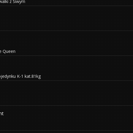
walki z Siwym
he Queen
jedynku K-1 kat.81kg
ht