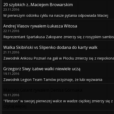
20 szybkich z...Maciejem Browarskim
23.11.2016
W pierwszym odcinku cyklu na nasze pytania odpowiada Maciej
Andrej Vlasov rywalem Łukasza Witosa
22.11.2016
Reprezentant Spartakusa Zakopane zmierzy się z rosyjskim sambis
Walka Skibiński vs Slipenko dodana do karty walk
21.11.2016
Zawodnik Ankosu Poznań na gali w Płocku zmierzy się z niepoko
Grzegorz Siwy: Łatwe walki niewiele uczą
19.11.2016
Zawodnik Legion Team Tarnów przyznaje, że lubi wyzwania
Mariusz Galant rywalem Denisa Górniaka
18.11.2016
"Flinston" w swojej pierwszej walce w wadze ciężkiej zmierzy się
czytaj więcej