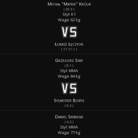
Michał "Matrix" Królik
( 20-3 )
Styl: K1
Waga: 62 kg
Łukasz Łęczycki
( 17-11-1 )
Grzegorz Siwy
( 8-1 )
Styl: MMA
Waga: 84 kg
Sylwester Borys
( 9-3 )
Daniel Skibiński
( 6-5 )
Styl: MMA
Waga: 77 kg