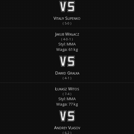
Vitaliy Slipenko
( 5-0 )
Jakub Wikłacz
( 4-0-1 )
Styl: MMA
Waga: 61 kg
Dawid Gralka
( 4-1 )
Łukasz Witos
( 7-4 )
Styl: MMA
Waga: 77 kg
Andrey Vlasov
( 6-2 )