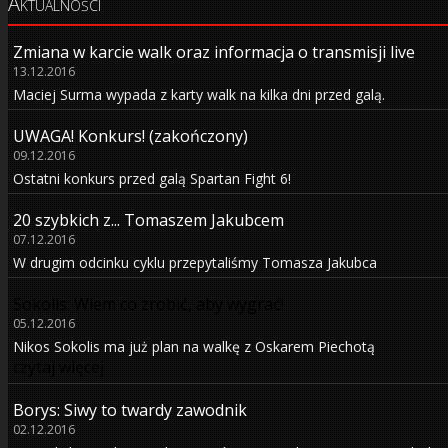
Aktualności
Zmiana w karcie walk oraz informacja o transmisji live
13.12.2016
Maciej Surma wypada z karty walk na kilka dni przed galą.
UWAGA! Konkurs! (zakończony)
09.12.2016
Ostatni konkurs przed galą Spartan Fight 6!
20 szybkich z... Tomaszem Jakubcem
07.12.2016
W drugim odcinku cyklu przepytaliśmy Tomasza Jakubca
Sokolis: Wiem co zrobić, aby wygrać!
05.12.2016
Nikos Sokolis ma już plan na walkę z Oskarem Piechotą
czytaj więcej
Borys: Siwy to twardy zawodnik
02.12.2016