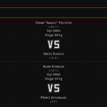
Oskar "Imadło" Piechota
( 6-0-1 )
Styl: MMA
Waga: 84 kg
Nikos Sokolis
( 12-4 )
Adam Kowalski
( 7-3-1 )
Styl: MMA
Waga: 93 kg
Prince Aounallah
( 9-5 )