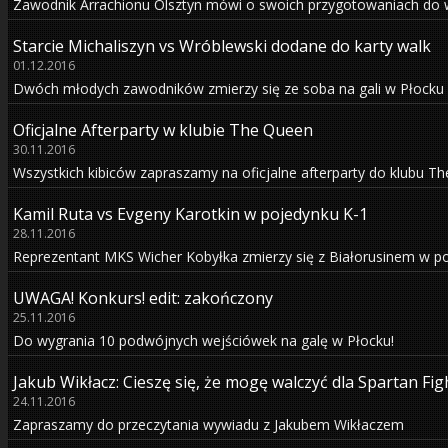
Zawodnik Arrachionu Olsztyn mówi o swoich przygotowaniach do 
Starcie Michaliszyn vs Wróblewski dodane do karty walk
01.12.2016
Dwóch młodych zawodników zmierzy się ze soba na gali w Płocku
Oficjalne Afterparty w klubie The Queen
30.11.2016
Wszystkich kibiców zapraszamy na oficjalne afterparty do klubu T
Kamil Ruta vs Evgeny Karotkin w pojedynku K-1
28.11.2016
Reprezentant MKS Wicher Kobyłka zmierzy się z Białorusinem w po
UWAGA! Konkurs! edit: zakończony
25.11.2016
Do wygrania 10 podwójnych wejściówek na galę w Płocku!
Jakub Wikłacz: Cieszę się, że mogę walczyć dla Spartan Fig
24.11.2016
Zapraszamy do przeczytania wywiadu z Jakubem Wikłaczem