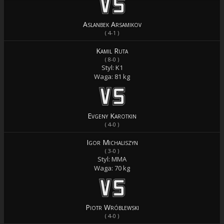
Aslanbek Arsamikov
( 4-1 )
Kamil Ruta
( 8-0 )
Styl: K1
Waga: 81 kg
Evgeny Karotkin
( 4-0 )
Igor Michaliszyn
( 3-0 )
Styl: MMA
Waga: 70 kg
Piotr Wróblewski
( 4-0 )