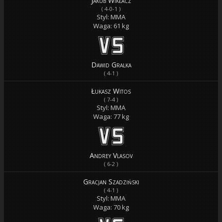
Jakub Wikłacz
( 4-0-1 )
Styl: MMA
Waga: 61 kg
Dawid Gralka
( 4-1 )
Łukasz Witos
( 7-4 )
Styl: MMA
Waga: 77 kg
Andrey Vlasov
( 6-2 )
Gracjan Szadziński
( 4-1 )
Styl: MMA
Waga: 70 kg