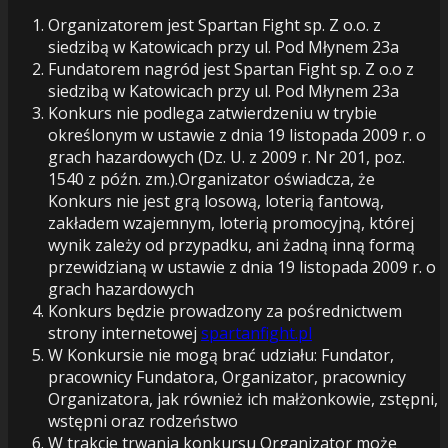
Organizatorem jest Spartan Fight sp. Z o.o. z
siedzibą w Katowicach przy ul. Pod Młynem 23a
Fundatorem nagród jest Spartan Fight sp. Z o.o z
siedzibą w Katowicach przy ul. Pod Młynem 23a
Konkurs nie podlega zatwierdzeniu w trybie
określonym w ustawie z dnia 19 listopada 2009 r. o
grach hazardowych (Dz. U. z 2009 r. Nr 201, poz.
1540 z późn. zm.).Organizator oświadcza, że
Konkurs nie jest grą losową, loterią fantową,
zakładem wzajemnym, loterią promocyjną, której
wynik zależy od przypadku, ani żadną inną formą
przewidzianą w ustawie z dnia 19 listopada 2009 r. o
grach hazardowych
Konkurs będzie prowadzony za pośrednictwem
strony internetowej
spartanfight.pl
W Konkursie nie mogą brać udziału: Fundator,
pracownicy Fundatora, Organizator, pracownicy
Organizatora, jak również ich małżonkowie, zstępni,
wstępni oraz rodzeństwo
W trakcie trwania konkursu Organizator może