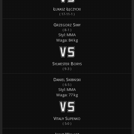
Łukasz Łęczycki
( 17-11-1 )
Grzegorz Siwy
( 8-1 )
Styl: MMA
Waga: 84 kg
Sylwester Borys
( 9-3 )
Daniel Skibiński
( 6-5 )
Styl: MMA
Waga: 77 kg
Vitaliy Slipenko
( 5-0 )