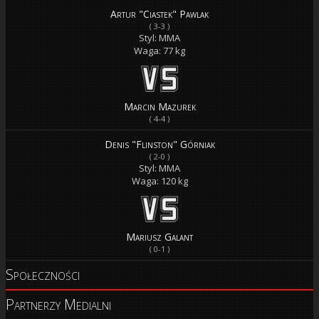
Artur "Ciastek" Pawlak
( 3-3 )
Styl: MMA
Waga: 77 kg
Marcin Mazurek
( 4-4 )
Denis "Flinston" Górniak
( 2-0 )
Styl: MMA
Waga: 120 kg
Mariusz Galant
( 0-1 )
Społeczności
Partnerzy Medialni