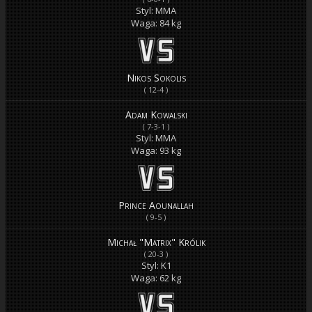
Styl: MMA
Waga: 84 kg
Nikos Sokolis
( 12-4 )
Adam Kowalski
( 7-3-1 )
Styl: MMA
Waga: 93 kg
Prince Aounallah
( 9-5 )
Michał "Matrix" Królik
( 20-3 )
Styl: K1
Waga: 62 kg