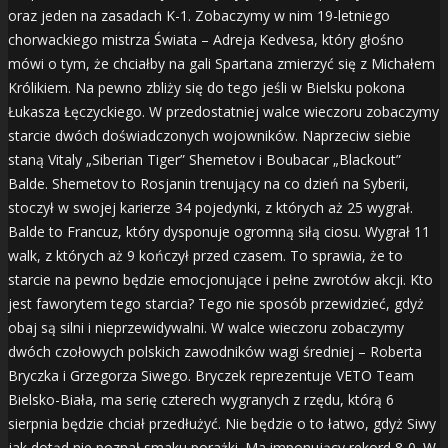
oraz jeden na zasadach K-1. Zobaczymy w nim 19-letniego
chorwackiego mistrza Świata – Adreja Kedvesa, który głośno
mówi o tym, że chciałby na gali Spartana zmierzyć się z Michałem
Królikiem. Na pewno zbliży się do tego jeśli w Bielsku pokona
Łukasza Łęczyckiego. W przedostatniej walce wieczoru zobaczymy
starcie dwóch doświadczonych wojowników. Naprzeciw siebie
staną Vitaly „Siberian Tiger” Shemetov i Boubacar „Blackout”
Balde. Shemetov to Rosjanin trenujący na co dzień na Syberii,
stoczył w swojej karierze 34 pojedynki, z których aż 25 wygrał.
Balde to Francuz, który dysponuje ogromną siłą ciosu. Wygrał 11
walk, z których aż 9 kończył przed czasem. To sprawia, że to
starcie na pewno będzie emocjonujące i pełne zwrotów akcji. Kto
jest faworytem tego starcia? Tego nie sposób przewidzieć, gdyż
obaj są silni i nieprzewidywalni. W walce wieczoru zobaczymy
dwóch czołowych polskich zawodników wagi średniej – Roberta
Bryczka i Grzegorza Siwego. Bryczek reprezentuje VETO Team
Bielsko-Biała, ma serię czterech wygranych z rzędu, którą 6
sierpnia będzie chciał przedłużyć. Nie będzie o to łatwo, gdyż Siwy
jak dotąd nie poznał smaku porażki. Ma imponujący rekord 8-0. W