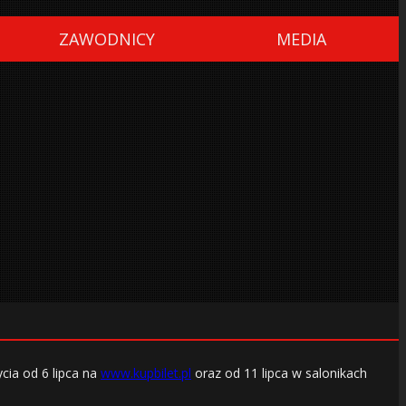
ZAWODNICY
MEDIA
cia od 6 lipca na
www.kupbilet.pl
oraz od 11 lipca w salonikach